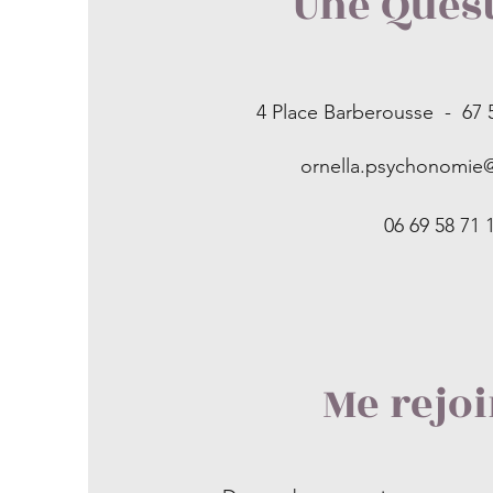
Une Quest
4 Place Ba
rberousse - 6
ornella.psychonomie
06 69 58 71 
Me rejo