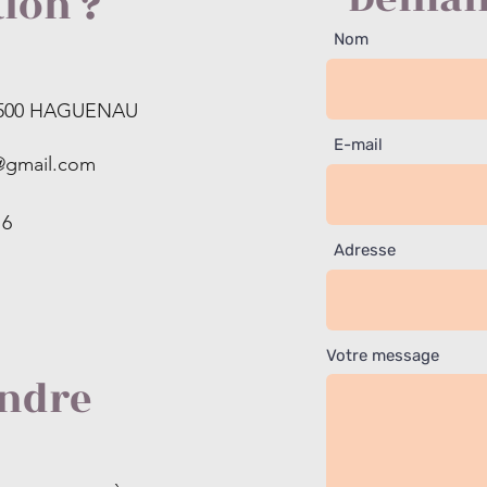
ion ?
Nom
E‑mail
*
7 500 HAGUENAU
Téléphone
*
E-mail
@gmail.com
Votre message
16
Adresse
Vos attentes :
Votre message
Psychonomie
indre
Hypnose
Hypnose Transgénérationnelle
Hypnose Force de Vie