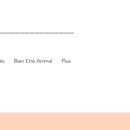
_______________
és
Bien Etre Animal
Plus