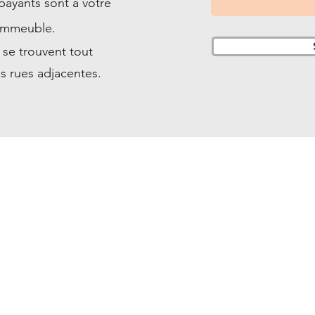
ayants sont à votre
Numérologie
'immeuble.
Bien être Animal
se trouvent tout
Autre
es rues adjacentes.
Je vous recontacte dans les meilleurs délais 
A très bientôt ! 
Envoyer