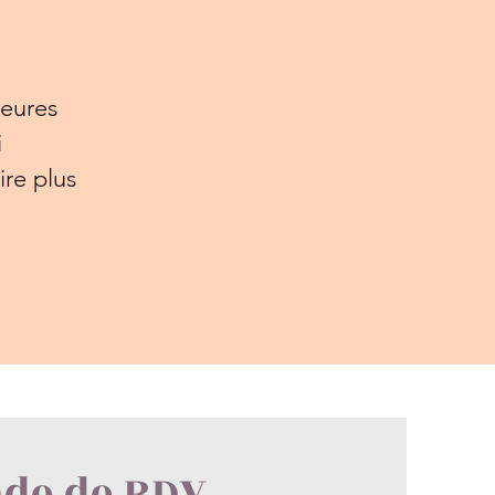
heures
i
ire plus
de de RDV