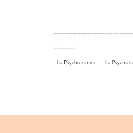
Oser & être Soi
_______________
____
La Psychonomie
La Psychon