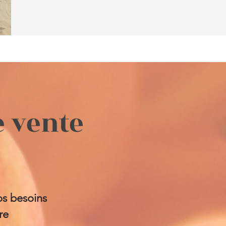
e vente
os besoins
tre