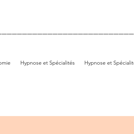
avec Ornella
___________________________
omie
Hypnose et Spécialités
Hypnose et Spécialit