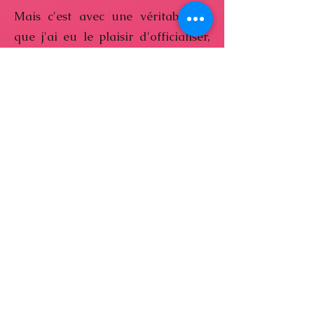
Mais c'est avec une véritable foi
que j'ai eu le plaisir d'officialiser,
au mois de Juin 2022, mon activité
en tant que Praticienne de Santé
en Psychonomie.
Retrouver le sourire et se dire oui,
lorsque tous vous classent tel un
dossier fini, est l'expérience
personnelle qui m'a convaincue du
bien fondé de ma démarche, et j'ai
à coeur aujourd'hui,
d'accompagner ceux qui le
souhaitent, à retrouver le sourire.
Depuis lors, la compréhension des