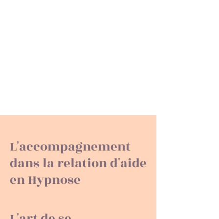
avec
Oser & être Soi
Ornella
L'accompagnement
dans la relation d'aide
en Hypnose
L'art de se