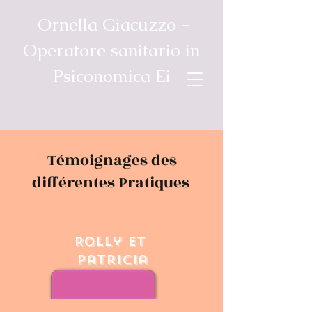
Ornella Giacuzzo -
Operatore sanitario in
Psiconomica Ei
Témoignages des
différentes Pratiques
Rolly et
Patricia