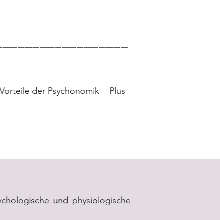
onomik Ei
__________________
Vorteile der Psychonomik
Plus
ychologische und physiologische